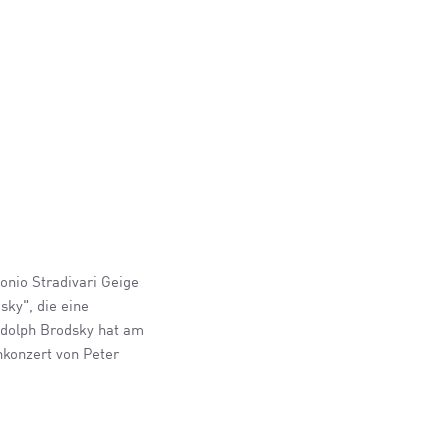
tonio Stradivari Geige
ky", die eine
Adolph Brodsky hat am
nkonzert von Peter