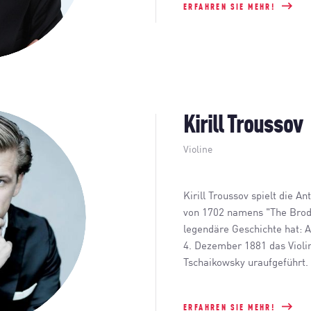
ERFAHREN SIE MEHR!
Kirill Troussov
Violine
Kirill Troussov spielt die An
von 1702 namens "The Brods
legendäre Geschichte hat: 
4. Dezember 1881 das Violi
Tschaikowsky uraufgeführt.
ERFAHREN SIE MEHR!