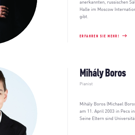
anerkannten, russischen Säl
Halle im Moscow Internatio
gibt.
ERFAHREN SIE MEHR!
Mihály Boros
Pianist
Mihály Boros (Michael Bor
am 11. April 2003 in Pecs i
Seine Eltern sind Universit