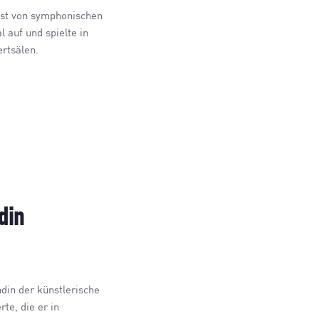
list von symphonischen
 auf und spielte in
rtsälen.
din
ndin der künstlerische
te, die er in