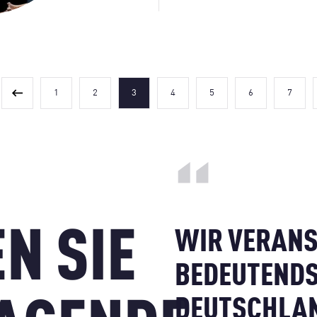
1
2
3
4
5
6
7
N SIE
WIR VERANS
BEDEUTENDS
DEUTSCHLAN