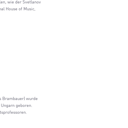
en, wie der Svetlanov
nal House of Music,
os Brambauer) wurde
n Ungarn geboren.
ätsprofessoren.