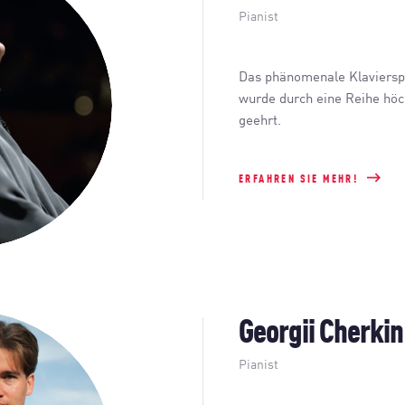
Pianist
Das phänomenale Klavierspi
wurde durch eine Reihe hö
geehrt.
ERFAHREN SIE MEHR!
Georgii Cherkin
Pianist