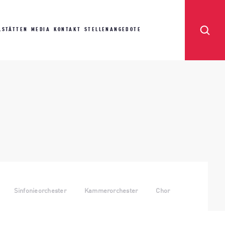
LSTÄTTEN
MEDIA
KONTAKT
STELLENANGEBOTE
Sinfonieorchester
Kammerorchester
Chor