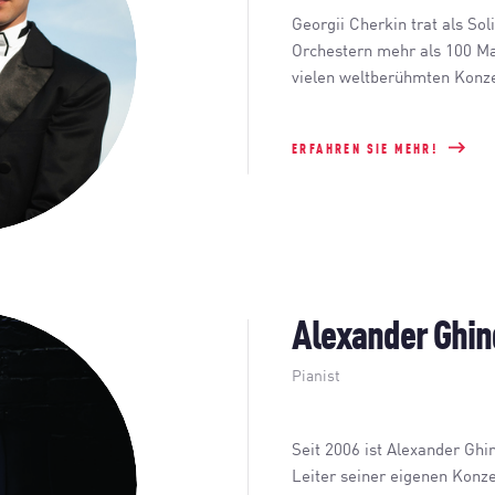
Georgii Cherkin trat als So
Orchestern mehr als 100 Mal
vielen weltberühmten Konze
ERFAHREN SIE MEHR!
Alexander Ghin
Pianist
Seit 2006 ist Alexander Ghi
Leiter seiner eigenen Konzer