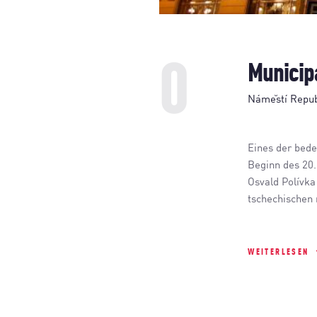
0
Municip
Náměstí Republ
Eines der bede
Beginn des 20.
Osvald Polívk
tschechischen 
WEITERLESEN