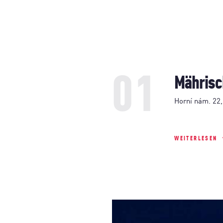
01
Mährisc
Horní nám. 22
WEITERLESEN