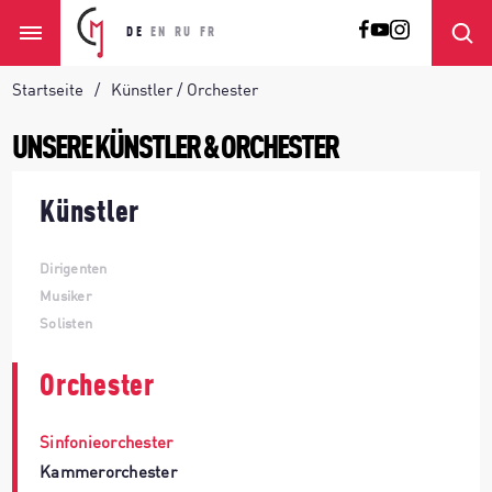
DE
EN
RU
FR
Startseite
Künstler / Orchester
UNSERE KÜNSTLER & ORCHESTER
Künstler
Dirigenten
Musiker
Solisten
Orchester
Sinfonieorchester
Kammerorchester