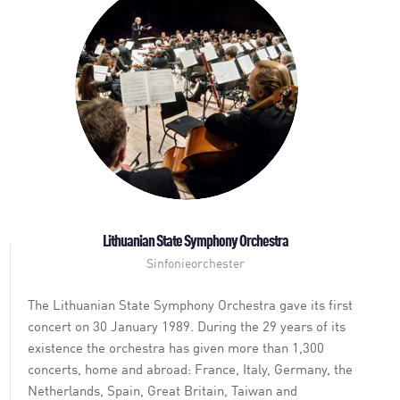
Lithuanian State Symphony Orchestra
Sinfonieorchester
The Lithuanian State Symphony Orchestra gave its first
concert on 30 January 1989. During the 29 years of its
existence the orchestra has given more than 1,300
concerts, home and abroad: France, Italy, Germany, the
Netherlands, Spain, Great Britain, Taiwan and