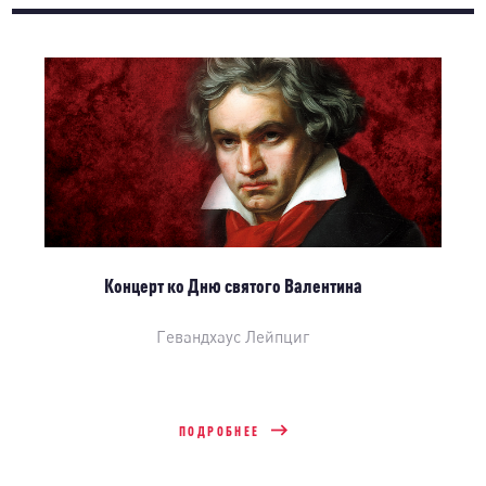
Концерт ко Дню святого Валентина
Гевандхаус Лейпциг
ПОДРОБНЕЕ