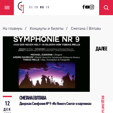
DE
EN
RU
FR
На главную
Концерты и билеты
Сметана | Влтава
ДАЛЕЕ
СМЕТАНА | ВЛТАВА
ПОДЕЛИТЬСЯ
12
Дворжак Симфония № 9 «Из Нового Света» в картинках
ДЕК