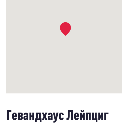
Гевандхаус Лейпциг