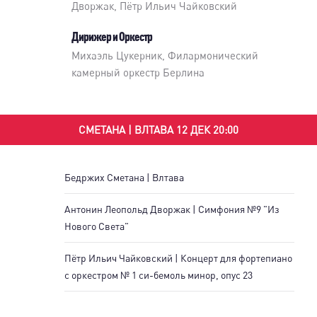
Дворжак, Пётр Ильич Чайковский
Дирижер и Оркестр
Михаэль Цукерник
,
Филармонический
камерный оркестр Берлина
СМЕТАНА | ВЛТАВА 12 ДЕК 20:00
Бедржих Сметана | Влтава
Антонин Леопольд Дворжак | Симфония №9 "Из
Нового Света"
Пётр Ильич Чайковский | Концерт для фортепиано
с оркестром № 1 си-бемоль минор, опус 23