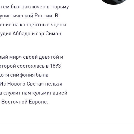
затем был заключен в тюрьму
унистической России. В
щение на концертные чцены
аудия Аббадо и сэр Симон
вый мир» своей девятой и
торой состоялась в 1893
Хотя симфония была
Из Нового Света» нельзя
а служит нам кульминацией
о Восточной Европе.