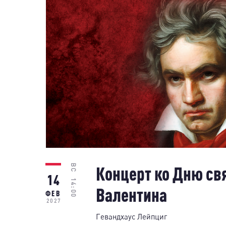
ВС
Концерт ко Дню св
14
14:00
Валентина
ФЕВ
2027
Гевандхаус Лейпциг