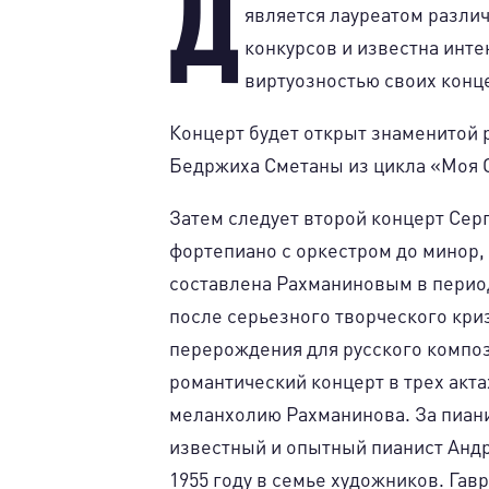
Д
является лауреатом разл
конкурсов и известна инт
виртуозностью своих конц
Концерт будет открыт знаменитой 
Бедржиха Сметаны из цикла «Моя От
Затем следует второй концерт Сер
фортепиано с оркестром до минор, 
составлена ​​Рахманиновым в перио
после серьезного творческого кри
перерождения для русского композ
романтический концерт в трех акта
меланхолию Рахманинова. За пиан
известный и опытный пианист Анд
1955 году в семье художников. Гав