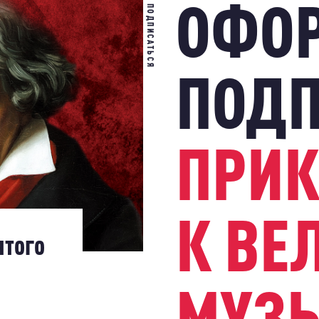
ОФО
ПОДПИСАТЬСЯ
ПОД
ПРИК
К ВЕ
ятого
МУЗ