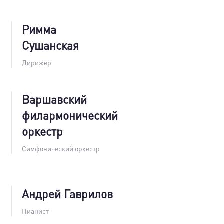
Римма
Сушанская
Дирижер
Варшавский
филармонический
оркестр
Симфонический оркестр
Андрей Гаврилов
Пианист