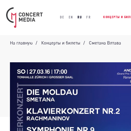
DE
EN
RU
FR
КОНЦЕРТЫ И БИЛ
На главную
Концерты и билеты
Сметана Влтава