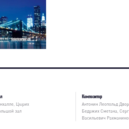
ал
Композитор
онхалле, Цюрих
Антонин Леопольд Двор
ольшой зал
Бедржих Сметана, Сер
Васильевич Рахманино