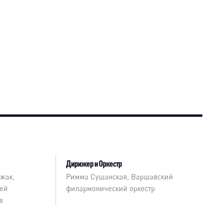
Дирижер и Оркестр
жак,
Римма Сушанская
,
Варшавский
гей
филармонический оркестр
в