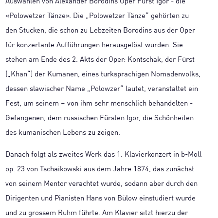
Auswahlen von Alexander Borodins Oper Fürst Igor - die
«Polowetzer Tänze». Die „Polowetzer Tänze“ gehörten zu
den Stücken, die schon zu Lebzeiten Borodins aus der Oper
für konzertante Aufführungen herausgelöst wurden. Sie
stehen am Ende des 2. Akts der Oper: Kontschak, der Fürst
(„Khan“) der Kumanen, eines turksprachigen Nomadenvolks,
dessen slawischer Name „Polowzer“ lautet, veranstaltet ein
Fest, um seinem – von ihm sehr menschlich behandelten -
Gefangenen, dem russischen Fürsten Igor, die Schönheiten
des kumanischen Lebens zu zeigen.
Danach folgt als zweites Werk das 1. Klavierkonzert in b-Moll
op. 23 von Tschaikowski aus dem Jahre 1874, das zunächst
von seinem Mentor verachtet wurde, sodann aber durch den
Dirigenten und Pianisten Hans von Bülow einstudiert wurde
und zu grossem Ruhm führte. Am Klavier sitzt hierzu der