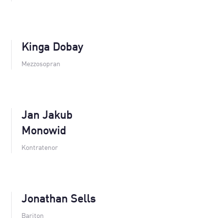
Kinga Dobay
Mezzosopran
Jan Jakub
Monowid
Kontratenor
Jonathan Sells
Bariton