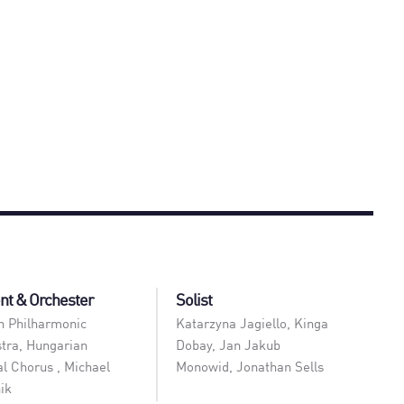
ent & Orchester
Solist
n Philharmonic
Katarzyna Jagiello
,
Kinga
tra
,
Hungarian
Dobay
,
Jan Jakub
al Chorus
,
Michael
Monowid
,
Jonathan Sells
ik