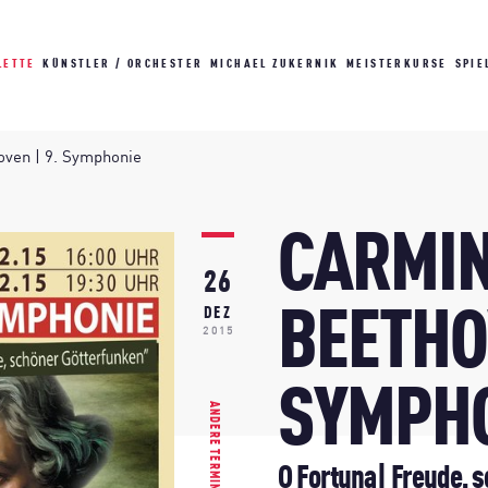
LETTE
KÜNSTLER / ORCHESTER
MICHAEL ZUKERNIK
MEISTERKURSE
SPIE
ven | 9. Symphonie
CARMIN
26
BEETHOV
DEZ
2015
SYMPH
ANDERE TERMINE
O Fortuna| Freude, 