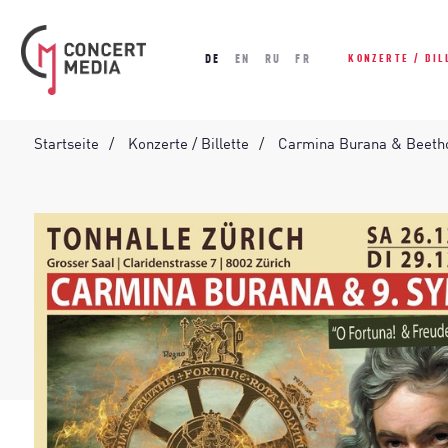
DE
EN
RU
FR
KONZERTE / BIL
Startseite
Konzerte / Billette
Carmina Burana & Beetho