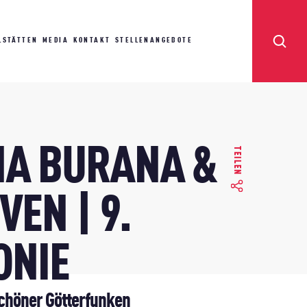
LSTÄTTEN
MEDIA
KONTAKT
STELLENANGEBOTE
A BURANA &
TEILEN
EN | 9.
ONIE
schöner Götterfunken