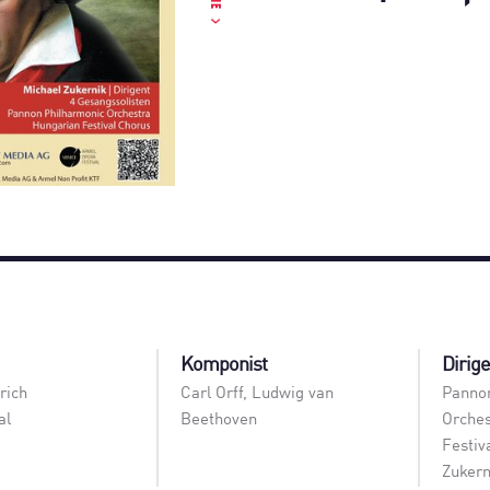
Komponist
Dirig
rich
Carl Orff, Ludwig van
Panno
al
Beethoven
Orches
Festiv
Zukern