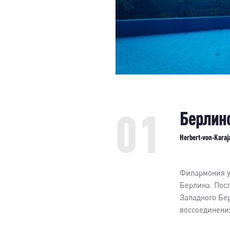
01
Берлин
Herbert-von-Karaja
Филармония у
Берлина. Посл
Западного Бер
воссоединени