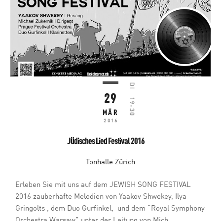
DI
29
19:30
MÄR
2016
Jüdisches Lied Festival 2016
Tonhalle Zürich
Erleben Sie mit uns auf dem JEWISH SONG FESTIVAL
2016 zauberhafte Melodien von Yaakov Shwekey, Ilya
Gringolts , dem Duo Gurfinkel, und dem “Royal Symphony
Orchestra Warsaw” unter der Leitung von Mich...