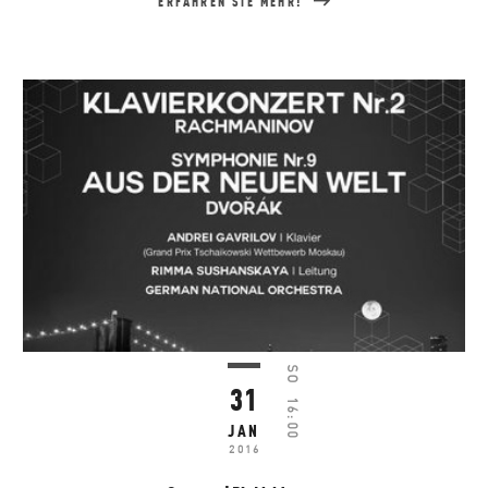
ERFAHREN SIE MEHR!
SO
31
16:00
JAN
2016