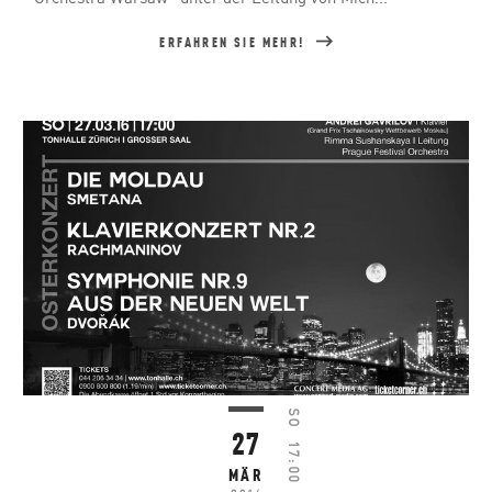
ERFAHREN SIE MEHR!
SO
27
17:00
MÄR