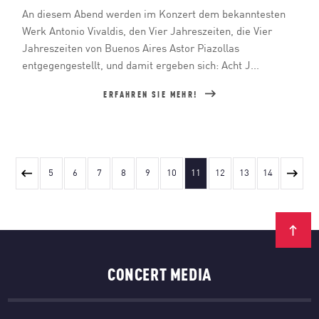
An diesem Abend werden im Konzert dem bekanntesten
Werk Antonio Vivaldis, den Vier Jahreszeiten, die Vier
Jahreszeiten von Buenos Aires Astor Piazollas
entgegengestellt, und damit ergeben sich: Acht J...
ERFAHREN SIE MEHR!
5
6
7
8
9
10
11
12
13
14
CONCERT MEDIA