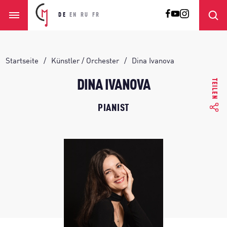
DE
EN
RU
FR
Startseite
Künstler / Orchester
Dina Ivanova
TEILEN
DINA IVANOVA
PIANIST