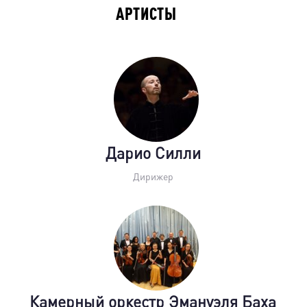
АРТИСТЫ
Дарио Силли
Дирижер
Камерный оркестр Эмануэля Баха