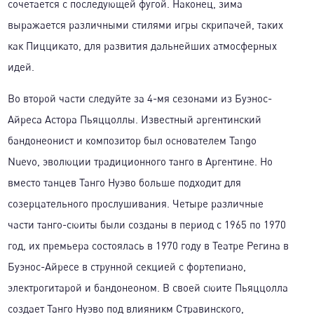
сочетается с последующей фугой. Наконец, зима
выражается различными стилями игры скрипачей, таких
как Пиццикато, для развития дальнейших атмосферных
идей.
Во второй части следуйте за 4-мя сезонами из Буэнос-
Айреса Астора Пьяццоллы. Известный аргентинский
бандонеонист и композитор был основателем Tango
Nuevo, эволюции традиционного танго в Аргентине. Но
вместо танцев Танго Нуэво больше подходит для
созерцательного прослушивания. Четыре различные
части танго-сюиты были созданы в период с 1965 по 1970
год, их премьера состоялась в 1970 году в Театре Регина в
Буэнос-Айресе в струнной секцией с фортепиано,
электрогитарой и бандонеоном. В своей сюите Пьяццолла
создает Танго Нуэво под влияникм Стравинского,