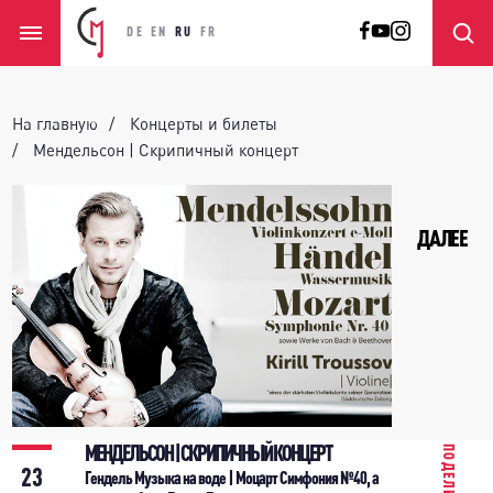
DE
EN
RU
FR
На главную
Концерты и билеты
Мендельсон | Скрипичный концерт
ДАЛЕЕ
МЕНДЕЛЬСОН | СКРИПИЧНЫЙ КОНЦЕРТ
ПОДЕЛИТЬСЯ
23
Гендель Музыка на воде | Моцарт Симфония №40, а