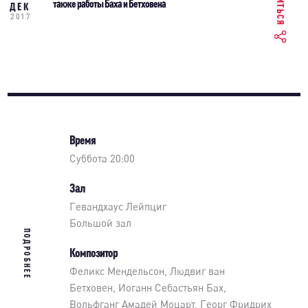
также работы Баха и Бетховена
ДЕК
2017
Время
Суббота 20:00
Зал
Гевандхаус Лейпциг
Большой зал
ПОДРОБНЕЕ
Композитор
Феликс Мендельсон, Людвиг ван
Бетховен, Иоганн Себастьян Бах,
Вольфганг Амадей Моцарт, Георг Фридрих