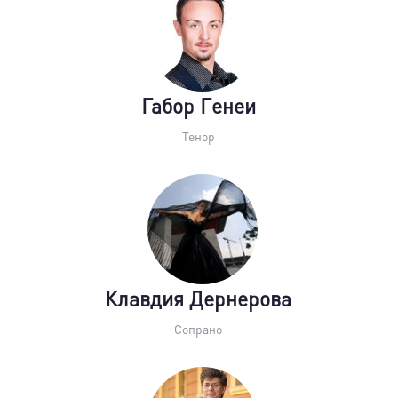
Габор Генеи
Тенор
Клавдия Дернерова
Сопрано