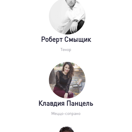
Роберт Смыщик
Тенор
Клавдия Панцель
Меццо-сопрано