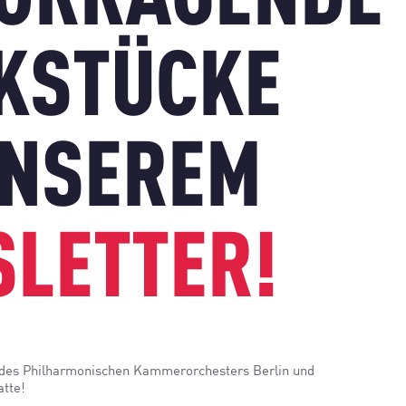
ORRAGENDE
KSTÜCKE
UNSEREM
LETTER!
 des Philharmonischen Kammerorchesters Berlin und
atte!