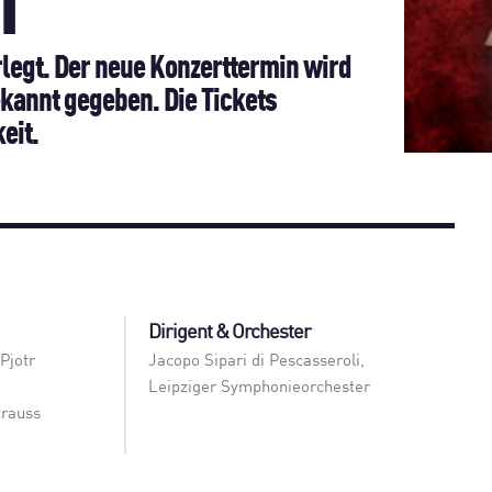
T
rlegt. Der neue Konzerttermin wird
kannt gegeben. Die Tickets
eit.
Dirigent & Orchester
Pjotr
Jacopo Sipari di Pescasseroli
,
Leipziger Symphonieorchester
trauss