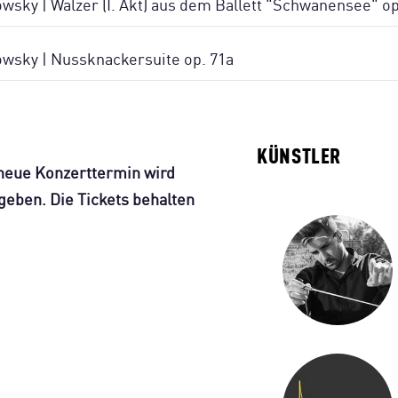
owsky | Walzer (I. Akt) aus dem Ballett "Schwanensee" op
owsky | Nussknackersuite op. 71a
KÜNSTLER
 neue Konzerttermin wird
geben. Die Tickets behalten