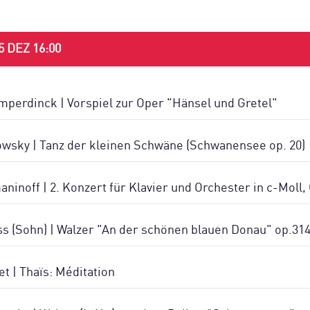
DEZ 16:00
perdinck | Vorspiel zur Oper "Hänsel und Gretel"
owsky | Tanz der kleinen Schwäne (Schwanensee op. 20)
ninoff | 2. Konzert für Klavier und Orchester in c-Moll, 
s (Sohn) | Walzer "An der schönen blauen Donau" op.31
t | Thaïs: Méditation