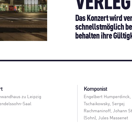
VERLEG
Das Konzert wird ve
schnellstmöglich be
behalten ihre Gültigk
rt
Komponist
wandhaus zu Leipzig
Engelbert Humperdinck, 
ndelssohn-Saal
Tschaikowsky, Sergej
Rachmaninoff, Johann S
(Sohn), Jules Massenet