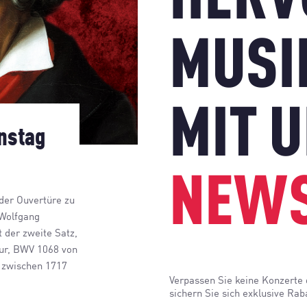
HERV
MUSI
MIT 
nstag
NEWS
der Ouvertüre zu
 Wolfgang
 der zweite Satz,
Dur, BWV 1068 von
h zwischen 1717
Verpassen Sie keine Konzerte
sichern Sie sich exklusive Rab