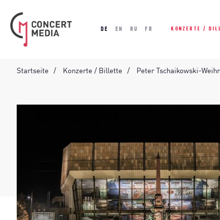
DE
EN
RU
FR
KONZERTE / BIL
Startseite
Konzerte / Billette
Peter Tschaikowski-Weih