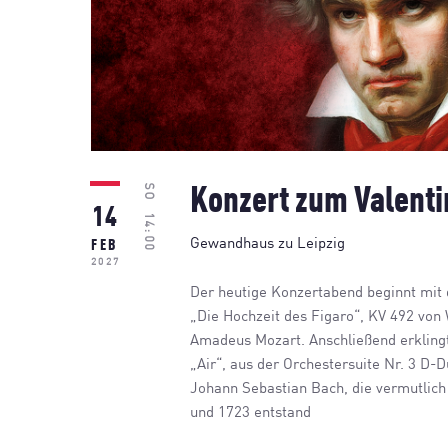
SO
Konzert zum Valenti
14
14:00
Gewandhaus zu Leipzig
FEB
2027
Der heutige Konzertabend beginnt mit 
„Die Hochzeit des Figaro“, KV 492 von
Amadeus Mozart. Anschließend erklingt
„Air“, aus der Orchestersuite Nr. 3 D-
Johann Sebastian Bach, die vermutlic
und 1723 entstand