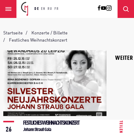
DE
EN
RU
FR
Startseite
Konzerte / Billette
Festliches Weihnachtskonzert
WEITER
FESTLICHES WEIHNACHTSKONZERT
TEILEN
26
Johann Strauß Gala