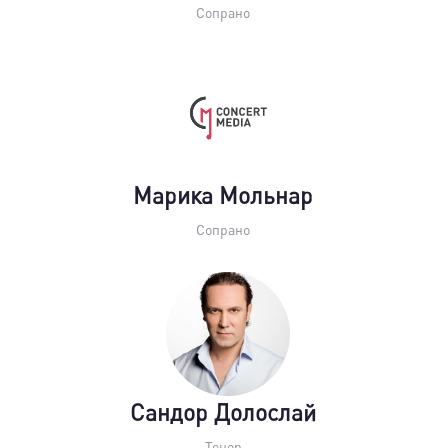
Сопрано
Марика Мольнар
Сопрано
Сандор Долослай
Тенор