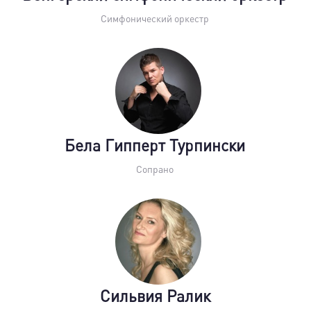
Симфонический оркестр
Бела Гипперт Турпински
Сопрано
Сильвия Ралик