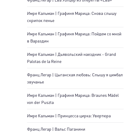
Имре Кальман | Графиня Марица: Снова слышу
скрипок пенье
Имре Кальман | Графиня Марица: Пойдем со мной
в Вараздин
Имре Кальман | Дьявольский наездник - Grand
Palotas de la Reine
Франц Легар | Цыганская любовь: Слышу я цимбал
звучанье
Имре Кальман | Графиня Марица: Braunes Mädel
von der Puszta
Имре Кальман | Принцесса цирка: Увертюра
Франц Легар | Вальс Паганини