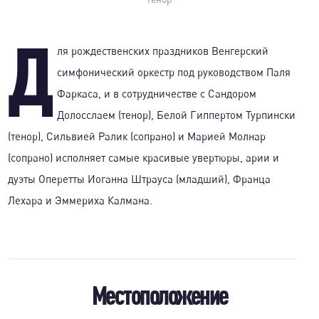
Д
ля рождественских праздников Венгерский
симфонический оркестр под руководством Паля
Фаркаса, и в сотрудничестве с Сандором
Долосслаем (тенор), Белой Гиппертом Турпински
(тенор), Сильвией Ралик (сопрано) и Марией Молнар
(сопрано) исполняет самые красивые увертюры, арии и
дуэты Оперетты Иоганна Штрауса (младший), Франца
Лехара и Эммериха Калмана.
Местоположение