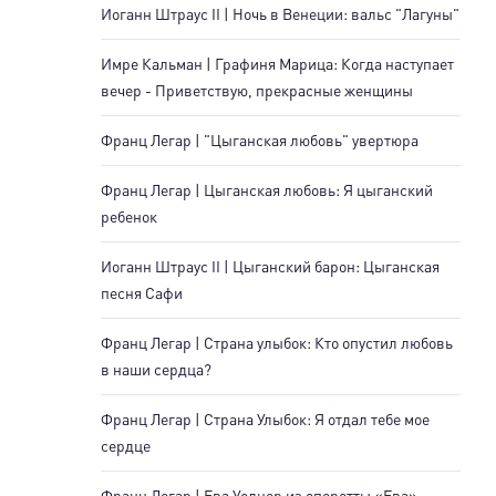
Иоганн Штраус II | Ночь в Венеции: вальс "Лагуны"
Имре Кальман | Графиня Марица: Когда наступает
вечер - Приветствую, прекрасные женщины
Франц Легар | "Цыганская любовь" увертюра
Франц Легар | Цыганская любовь: Я цыганский
ребенок
Иоганн Штраус II | Цыганский барон: Цыганская
песня Сафи
Франц Легар | Страна улыбок: Кто опустил любовь
в наши сердца?
Франц Легар | Страна Улыбок: Я отдал тебе мое
сердце
Франц Легар | Ева Уолцер из оперетты «Ева»