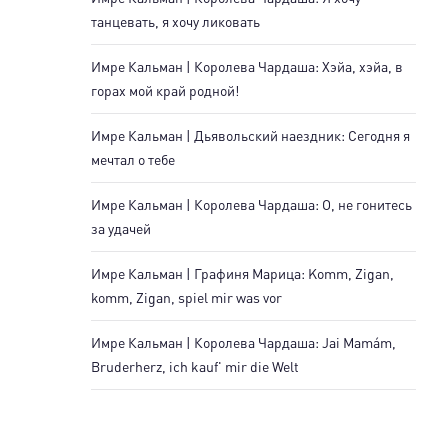
танцевать, я хочу ликовать
Имре Кальман | Королева Чардаша: Хэйа, хэйа, в
горах мой край родной!
Имре Кальман | Дьявольский наездник: Сегодня я
мечтал о тебе
Имре Кальман | Королева Чардаша: О, не гонитесь
за удачей
Имре Кальман | Графиня Марица: Komm, Zigan,
komm, Zigan, spiel mir was vor
Имре Кальман | Королева Чардаша: Jai Mamám,
Bruderherz, ich kauf' mir die Welt