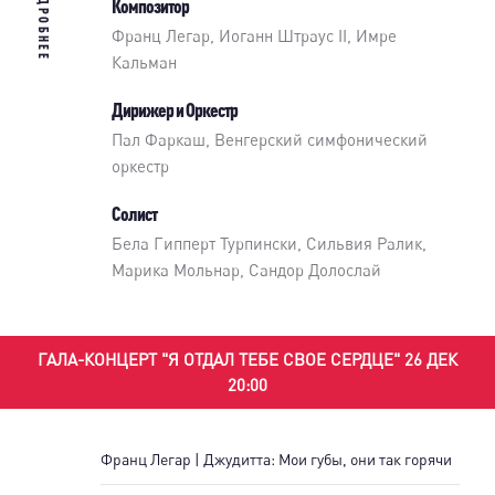
ПОДРОБНЕЕ
Композитор
Франц Легар, Иоганн Штраус II, Имре
Кальман
Дирижер и Оркестр
Пал Фаркаш
,
Венгерский симфонический
оркестр
Солист
Бела Гипперт Турпински
,
Сильвия Ралик
,
Марика Мольнар
,
Сандор Долослай
ГАЛА-КОНЦЕРТ "Я ОТДАЛ ТЕБЕ СВОЕ СЕРДЦЕ" 26 ДЕК
20:00
Франц Легар | Джудитта: Мои губы, они так горячи