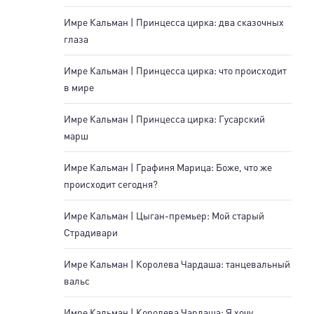
Имре Кальман | Принцесса цирка: два сказочных
глаза
Имре Кальман | Принцесса цирка: что происходит
в мире
Имре Кальман | Принцесса цирка: Гусарский
марш
Имре Кальман | Графиня Марица: Боже, что же
происходит сегодня?
Имре Кальман | Цыган-премьер: Мой старый
Страдивари
Имре Кальман | Королева Чардаша: танцевальный
вальс
Имре Кальман | Королева Чардаша: Я хочу