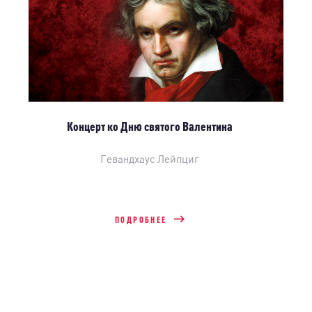
Концерт ко Дню святого Валентина
Гевандхаус Лейпциг
ПОДРОБНЕЕ