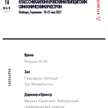
ПОДЕЛИТЬСЯ
18
КЛАСС С МИХАИЛОМ ЮРОВСКИМ И ЛЕЙПЦИГСКИМ
СИМФОНИЧЕСКИМ ОРКЕСТРОМ
МАЯ
Лейпциг, Германия - 18-27 мая 2021
2021
Время
Вторник 09:30
ПОДРОБНЕЕ
Зал
Гевандхаус Лейпциг
Зал Мендельсона
Дирижер и Оркестр
Михаил Юровский
,
Лейпцигский
симфонический оркестр