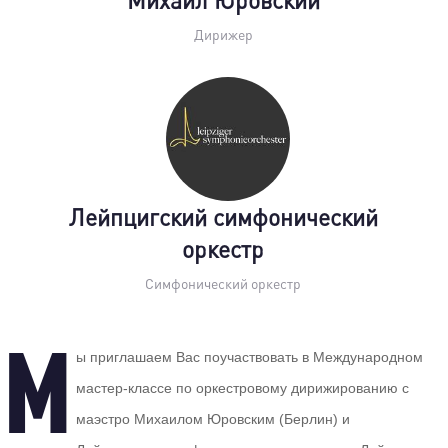
Михаил Юровский
Дирижер
Лейпцигский симфонический
оркестр
Симфонический оркестр
М
ы приглашаем Вас поучаствовать в Международном
мастер-классе по оркестровому дирижированию с
маэстро Михаилом Юровским (Берлин) и