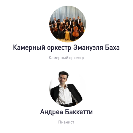
Камерный оркестр Эмануэля Баха
Камерный оркестр
Андреа Баккетти
Пианист