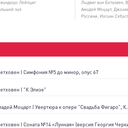
евандхаус Лейпциг
Людвиг ван Бетховен, 
ольшой зал
Амадей Моцарт, Джоак
Россини, Иоганн Себас
етховен | Симфония №5 до минор, опус 67
етховен | "К Элизе"
адей Моцарт | Увертюра к опере "Свадьба Фигаро", К.
етховен | Соната №14 «Лунная» (версия Георгия Черк