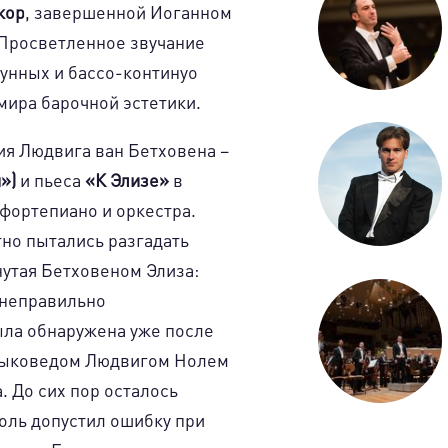
жор
, завершенной Иоганном
. Просветленное звучание
рунных и бассо-континуо
мира барочной эстетики.
я Людвига ван Бетховена –
»)
и пьеса
«К Элизе»
в
фортепиано и оркестра.
но пытались разгадать
нутая Бетховеном Элиза:
 неправильно
ыла обнаружена уже после
зыковедом Людвигом Нолем
. До сих пор осталось
оль допустил ошибку при