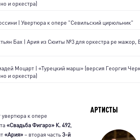
но и оркестра)
ссини | Увертюра к опере "Севильский цирюльник"
тьян Бах | Ария из Сюиты №3 для оркестра ре мажор,
адей Моцарт | «Турецкий марш» (версия Георгия Чер
но и оркестра)
АРТИСТЫ
 увертюра к опере
рта
«Свадьба Фигаро» К. 492
,
ит
«Ария»
– вторая часть
3-й