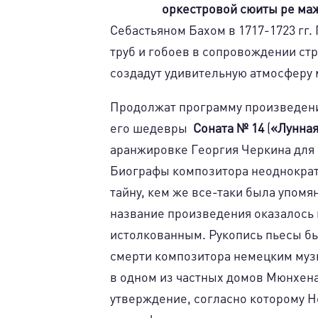
оркестровой сюиты ре ма
Себастьяном Бахом в 1717-1723 гг
труб и гобоев в сопровождении ст
создадут удивительную атмосферу 
Продолжат программу произведени
его шедевры
Соната № 14
(
«Лунная
аранжировке Георгия Черкина для 
Биографы композитора неоднократ
тайну, кем же все-таки была упомя
название произведения оказалось
истолкованным. Рукопись пьесы б
смерти композитора немецким му
в одном из частных домов Мюнхена
утверждение, согласно которому Н