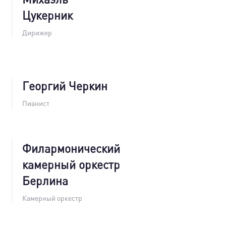
Цукерник
Дирижер
Георгий Черкин
Пианист
Филармонический
камерный оркестр
Берлина
Камерный оркестр