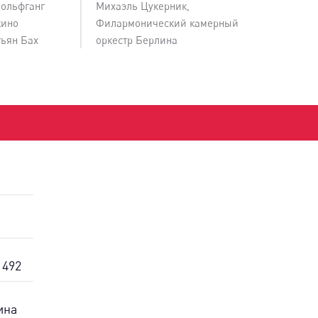
Вольфганг
Михаэль Цукерник
,
кино
Филармонический камерный
тьян Бах
оркестр Берлина
 492
ина