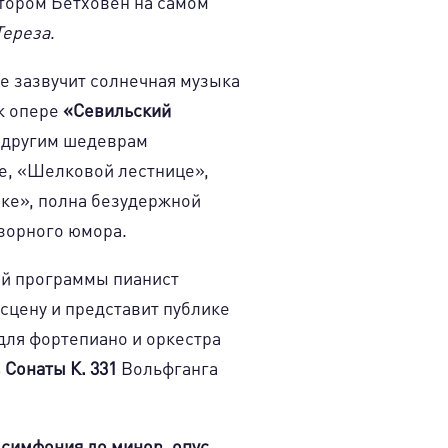
тором Бетховен на самом
Тереза
.
е зазвучит солнечная музыка
к опере
«Севильский
я другим шедеврам
е, «Шелковой лестнице»,
ке», полна безудержной
озорного юмора.
ой программы пианист
сцену и представит публике
для фортепиано и оркестра
 Сонаты К. 331
Вольфганга
 симфония до минор, опус