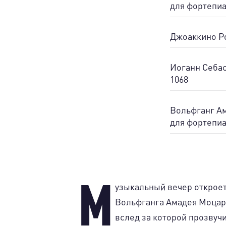
для фортепиа
Джоаккино Ро
Иоганн Себас
1068
Вольфганг Ам
для фортепиа
М
узыкальный вечер откроет
Вольфганга Амадея Моца
вслед за которой прозвуч