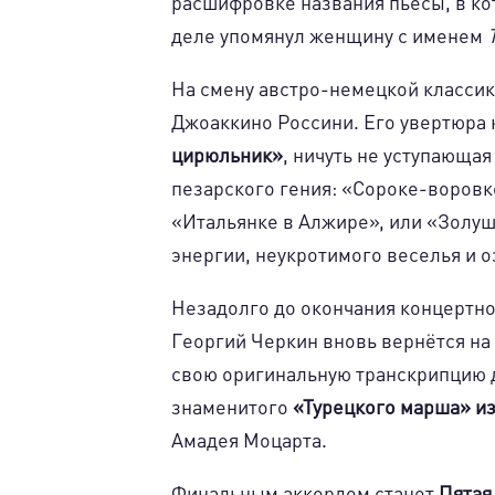
расшифровке названия пьесы, в ко
деле упомянул женщину с именем
На смену австро-немецкой классик
Джоаккино Россини. Его увертюра 
цирюльник»
, ничуть не уступающа
пезарского гения: «Сороке-воровк
«Итальянке в Алжире», или «Золуш
энергии, неукротимого веселья и 
Незадолго до окончания концертн
Георгий Черкин вновь вернётся на 
свою оригинальную транскрипцию 
знаменитого
«Турецкого марша» из
Амадея Моцарта.
Финальным аккордом станет
Пятая