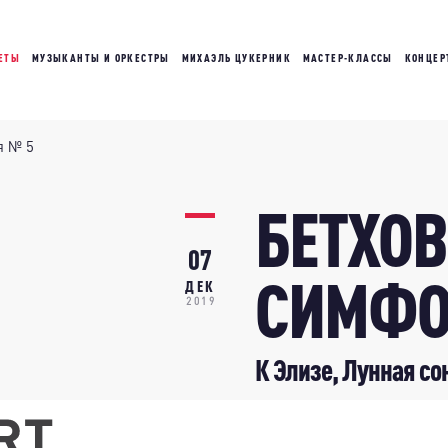
ЕТЫ
МУЗЫКАНТЫ И ОРКЕСТРЫ
МИХАЭЛЬ ЦУКЕРНИК
МАСТЕР-КЛАССЫ
КОНЦЕР
я № 5
БЕТХОВ
07
СИМФО
ДЕК
2019
К Элизе, Лунная со