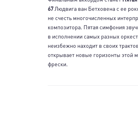
67
Людвига ван Бетховена с ее ро
не счесть многочисленных интерп
композитора. Пятая симфония звуч
в исполнении самых разных оркес
неизбежно находит в своих тракто
открывает новые горизонты этой 
фрески.