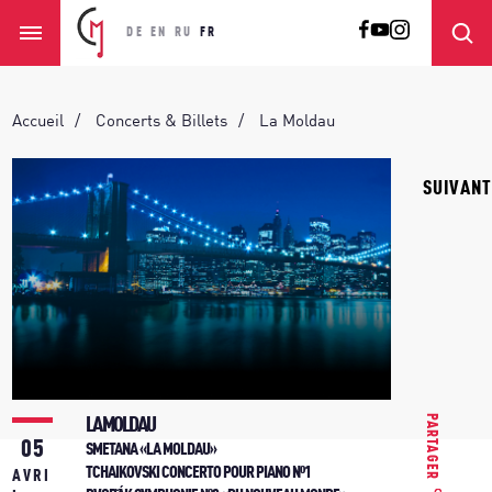
DE
EN
RU
FR
Accueil
Concerts & Billets
La Moldau
SUIVANT
PARTAGER
LA MOLDAU
05
SMETANA «LA MOLDAU»
TCHAIKOVSKI CONCERTO POUR PIANO Nº1
AVRI