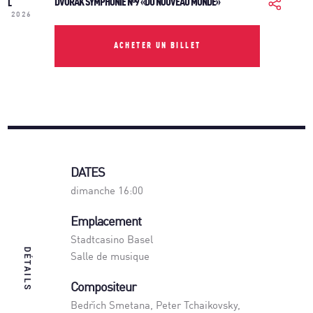
DVOŘÁK SYMPHONIE Nº9 «DU NOUVEAU MONDE»
L
2026
ACHETER UN BILLET
DATES
dimanche 16:00
Emplacement
Stadtcasino Basel
DÉTAILS
Salle de musique
Compositeur
Bedřich Smetana, Peter Tchaikovsky,