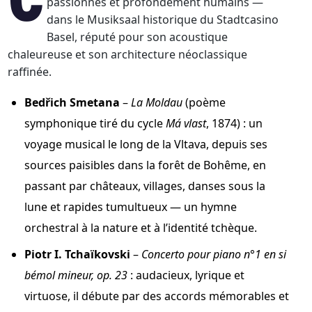
Ce concert réunit trois chefs-d’œuvre de
passionnés et profondément humains —
dans le Musiksaal historique du Stadtcasino
Basel, réputé pour son acoustique
chaleureuse et son architecture néoclassique
raffinée.
Bedřich Smetana
–
La Moldau
(poème
symphonique tiré du cycle
Má vlast
, 1874) : un
voyage musical le long de la Vltava, depuis ses
sources paisibles dans la forêt de Bohême, en
passant par châteaux, villages, danses sous la
lune et rapides tumultueux — un hymne
orchestral à la nature et à l’identité tchèque.
Piotr I. Tchaïkovski
–
Concerto pour piano n°1 en si
bémol mineur, op. 23
: audacieux, lyrique et
virtuose, il débute par des accords mémorables et