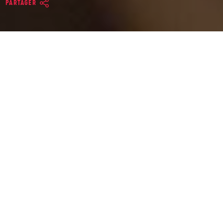
PARTAGER
Maestro Zukernik
M
aestro Zukernik a également dirigé le
Rome Symphony Orchestra, l’Orchestre
de Chambre Philharmonique Tchèque,
le Manukau City Symphony Orchestra
en Nouvelle-Zélande ainsi que l’Orchestre de
Macao en Chine.
AU COURS DES DEUX DERNIÈRES