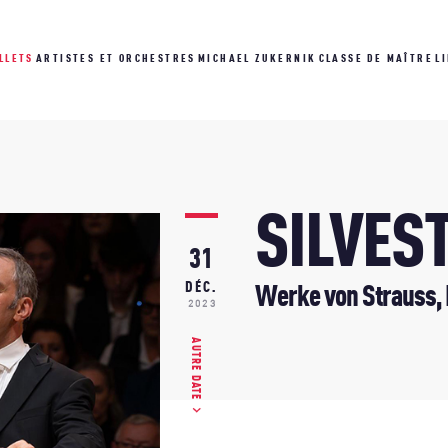
LLETS
ARTISTES ET ORCHESTRES
MICHAEL ZUKERNIK
CLASSE DE MAÎTRE
L
SILVES
31
DÉC.
Werke von Strauss,
2023
AUTRE DATE