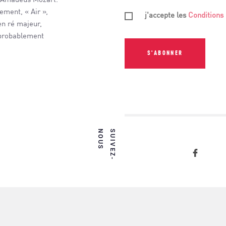
g Amadeus Mozart.
ment, « Air »,
j'accepte les
Conditions 
en ré majeur,
probablement
S'ABONNER
S
S
U
I
V
E
Z
-
N
O
U