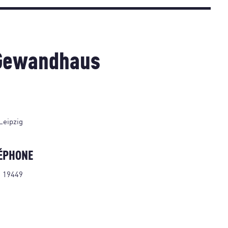
 Gewandhaus
Leipzig
ÉPHONE
1 19449