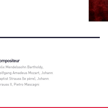
ompositeur
elix Mendelssohn Bartholdy,
olfgang Amadeus Mozart, Johann
aptist Strauss (le père), Johann
trauss II, Pietro Mascagni