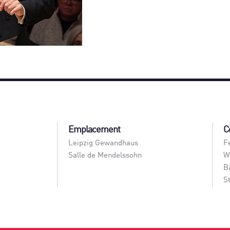
Emplacement
C
Leipzig Gewandhaus
F
Salle de Mendelssohn
W
B
S