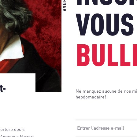
VOUS
BULL
t-
Ne manquez aucune de nos mis
hebdomadaire!
verture des «