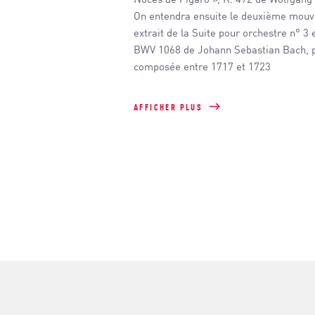
Noces de Figaro », K. 492 de Wolfgan
On entendra ensuite le deuxième mouve
extrait de la Suite pour orchestre n° 3 
BWV 1068 de Johann Sebastian Bach, 
composée entre 1717 et 1723
AFFICHER PLUS