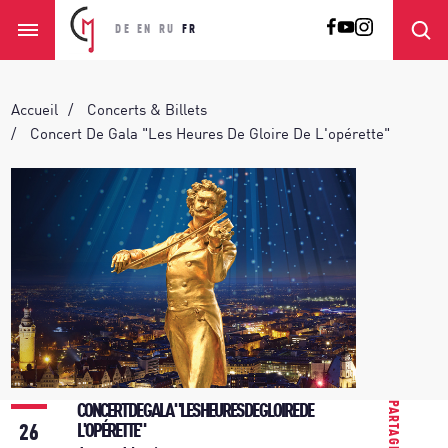
DE
EN
RU
FR
Accueil
Concerts & Billets
Concert De Gala "Les Heures De Gloire De L'opérette"
PARTAGER
CONCERT DE GALA "LES HEURES DE GLOIRE DE
26
L'OPÉRETTE"