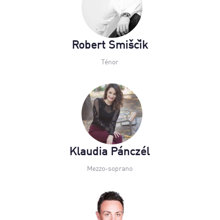
Robert Smiščik
Ténor
Klaudia Pánczél
Mezzo-soprano