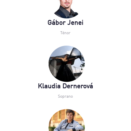
Gábor Jenei
Ténor
Klaudia Dernerová
Soprano