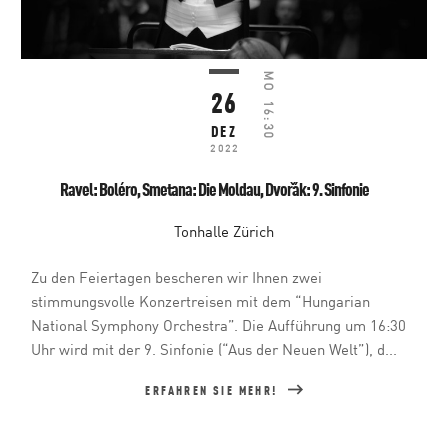
MO
26
16:30
DEZ
2022
Ravel: Boléro, Smetana: Die Moldau, Dvořák: 9. Sinfonie
Tonhalle Zürich
Zu den Feiertagen bescheren wir Ihnen zwei
stimmungsvolle Konzertreisen mit dem “Hungarian
National Symphony Orchestra”. Die Aufführung um 16:30
Uhr wird mit der 9. Sinfonie (“Aus der Neuen Welt”), d...
ERFAHREN SIE MEHR!