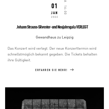
SA
01
16:00
JAN
2022
Johann Strauss-Silvester- und Neujahrsgala VERLEGT
Gewandhaus zu Leipzig
Das Konzert wird verlegt. Der neue Konzerttermin wird
schnellstmöglich bekannt gegeben. Die Tickets behalten
ihre Gültigkeit.
ERFAHREN SIE MEHR!