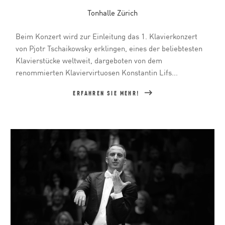
Tonhalle Zürich
Beim Konzert wird zur Einleitung das 1. Klavierkonzert
von Pjotr Tschaikowsky erklingen, eines der beliebtesten
Klavierstücke weltweit, dargeboten von dem
renommierten Klaviervirtuosen Konstantin Lifs...
ERFAHREN SIE MEHR!