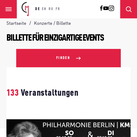
DE
EN
RU
FR
Startseite
Konzerte / Billette
BILLETTE FÜR EINZIGARTIGE EVENTS
FINDEN
133
Veranstaltungen