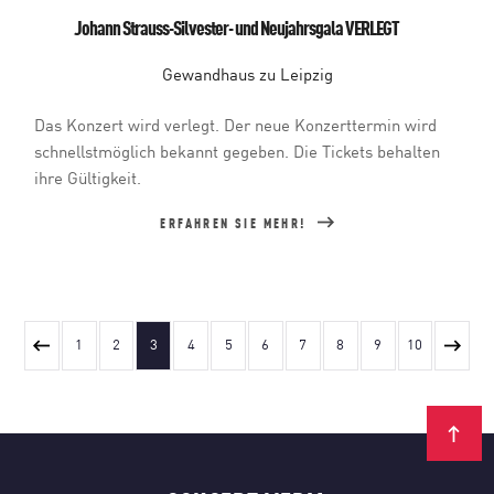
Johann Strauss-Silvester- und Neujahrsgala VERLEGT
Gewandhaus zu Leipzig
Das Konzert wird verlegt. Der neue Konzerttermin wird
schnellstmöglich bekannt gegeben. Die Tickets behalten
ihre Gültigkeit.
ERFAHREN SIE MEHR!
1
2
3
4
5
6
7
8
9
10