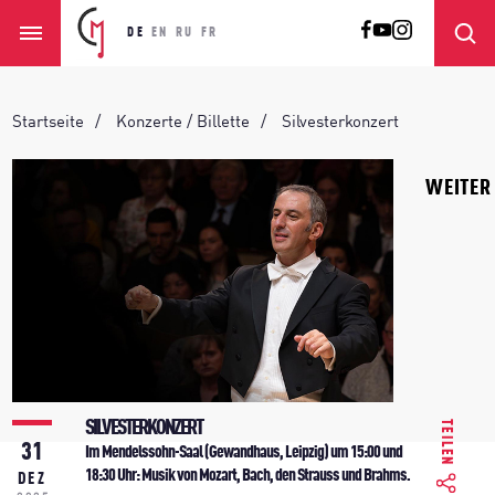
DE
EN
RU
FR
Startseite
Konzerte / Billette
Silvesterkonzert
WEITER
SILVESTERKONZERT
TEILEN
31
Im Mendelssohn-Saal (Gewandhaus, Leipzig) um 15:00 und
18:30 Uhr: Musik von Mozart, Bach, den Strauss und Brahms.
DEZ