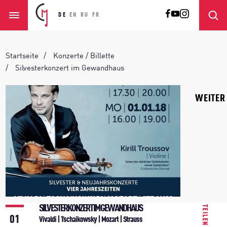
DE
EN
RU
FR
Startseite
Konzerte / Billette
Silvesterkonzert im Gewandhaus
WEITER
SILVESTERKONZERT IM GEWANDHAUS
TEILEN
01
Vivaldi | Tschaikowsky | Mozart | Strauss