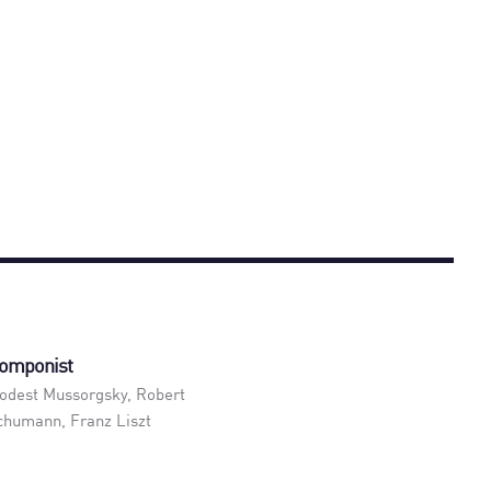
omponist
odest Mussorgsky, Robert
chumann, Franz Liszt