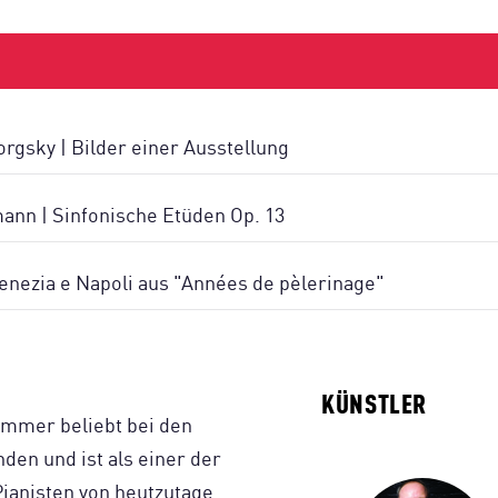
gsky | Bilder einer Ausstellung
nn | Sinfonische Etüden Op. 13
 Venezia e Napoli aus "Années de pèlerinage"
KÜNSTLER
immer beliebt bei den
den und ist als einer der
Pianisten von heutzutage