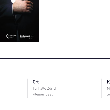
Ort
K
Tonhalle Zürich
M
Kleiner Saal
S