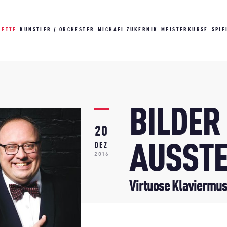
LETTE
KÜNSTLER / ORCHESTER
MICHAEL ZUKERNIK
MEISTERKURSE
SPIE
BILDER
20
AUSST
DEZ
2016
Virtuose Klaviermus