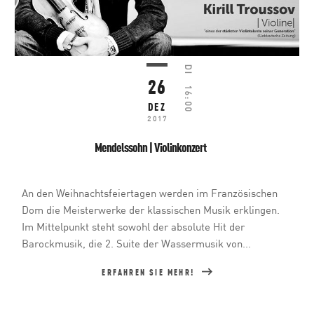
DI
26
16:00
DEZ
2017
Mendelssohn | Violinkonzert
An den Weihnachtsfeiertagen werden im Französischen
Dom die Meisterwerke der klassischen Musik erklingen.
Im Mittelpunkt steht sowohl der absolute Hit der
Barockmusik, die 2. Suite der Wassermusik von...
ERFAHREN SIE MEHR!