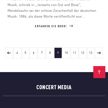
Musik, schrieb in „Jenseits von Gut und Böse“,
Mendelssohn sei der schöne Zwischenfall der deutschen
Musik. 1886, als diese Worte veröffentlicht wur...
ERFAHREN SIE MEHR!
4
5
6
7
8
9
10
11
12
13
CONCERT MEDIA