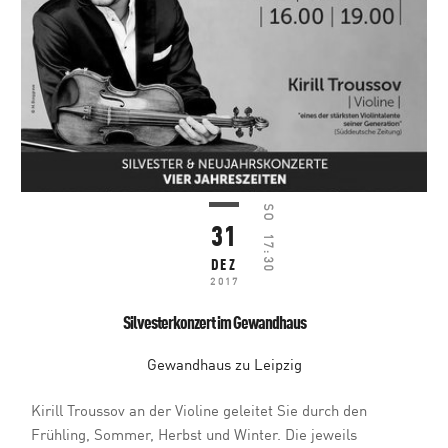
SO
31
17:30
DEZ
2017
Silvesterkonzert im Gewandhaus
Gewandhaus zu Leipzig
Kirill Troussov an der Violine geleitet Sie durch den
Frühling, Sommer, Herbst und Winter. Die jeweils