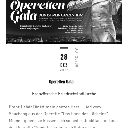
DO
28
20:00
DEZ
2017
Operetten-Gala
Französische Friedrichstadtkirche
Franz Lehár Dir ist mein ganzes Herz - Lied vom
Souchong aus der Operette "Das Land des Lächelns"
Meine Lippen, sie küssen sich so heiß - Giudittas Lied aus
der Operette "Giuditta" Emmerich Kálmán Tan...