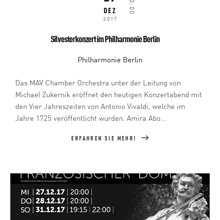
20:00
DEZ
2017
Silvesterkonzert im Philharmonie Berlin
Philharmonie Berlin
Das MAV Chamber Orchestra unter der Leitung von
Michael Zukernik eröffnet den heutigen Konzertabend mit
den Vier Jahreszeiten von Antonio Vivaldi, welche im
Jahre 1725 veröffentlicht wurden. Amira Abo...
ERFAHREN SIE MEHR!