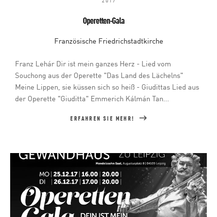
2017
Operetten-Gala
Französische Friedrichstadtkirche
Franz Lehár Dir ist mein ganzes Herz - Lied vom
Souchong aus der Operette "Das Land des Lächelns"
Meine Lippen, sie küssen sich so heiß - Giudittas Lied aus
der Operette "Giuditta" Emmerich Kálmán Tan...
ERFAHREN SIE MEHR!