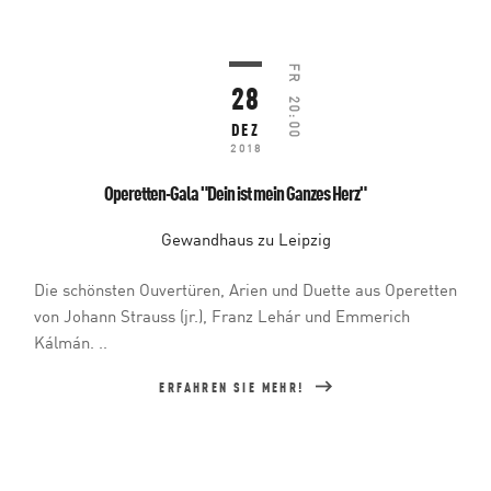
FR
28
20:00
DEZ
2018
Operetten-Gala "Dein ist mein Ganzes Herz"
Gewandhaus zu Leipzig
Die schönsten Ouvertüren, Arien und Duette aus Operetten
von Johann Strauss (jr.), Franz Lehár und Emmerich
Kálmán. ..
ERFAHREN SIE MEHR!