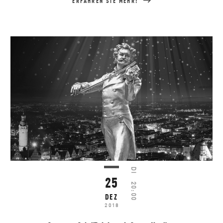
ERFAHREN SIE MEHR!
DI
25
20:00
DEZ
2018