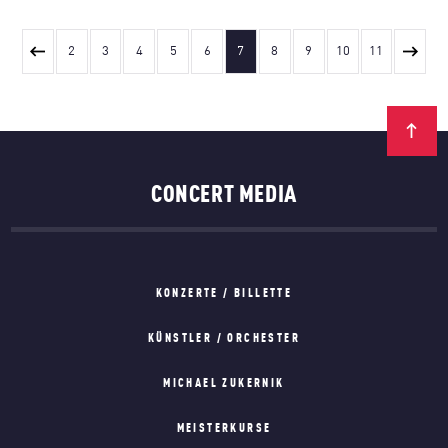
2
3
4
5
6
7
8
9
10
11
CONCERT MEDIA
KONZERTE / BILLETTE
KÜNSTLER / ORCHESTER
MICHAEL ZUKERNIK
MEISTERKURSE