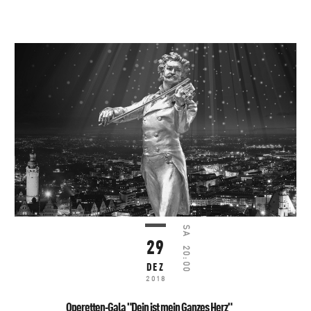
SA
29
20:00
DEZ
2018
Operetten-Gala "Dein ist mein Ganzes Herz"