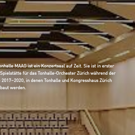
onhalle MAAG ist ein Konzertsaal auf Zeit. Sie ist in erster
 Spielstätte für das Tonhalle-Orchester Zürich während der
 2017–2020, in denen Tonhalle und Kongresshaus Zürich
baut werden.