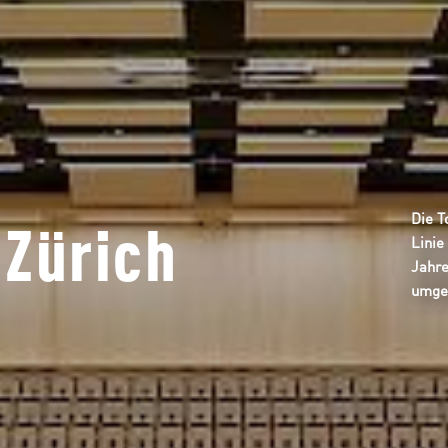
Die T
 Zürich
Linie
Jahre
umge