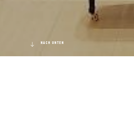
NACH UNTEN
Tonha
er Groß
Tonhalle