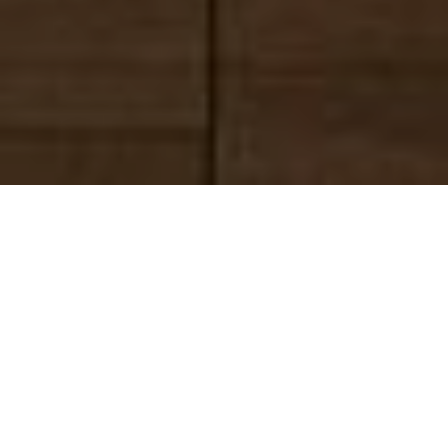
Gewandhaus zu Leipzig
I
n diesem Jahr nahm der Leipziger Magistrat drei
sogenannte "Kunstpfeifer" in städtische Dienste.
Bis 1840 spielten diese Stadtmusiker – ihre Zahl
wuchs im Laufe der Zeit auf sieben – für das
Leipziger Musikleben eine wesentliche Rolle: Sie
gestalteten Feste im Rathaus ebenso wie